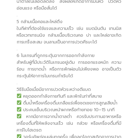
น้ำตาลในเลือดลดลง ส่งผลให้เกิดอาการมึนหัว ปวดหัว
อ่อนแรง หรือมือสั่นได้
.
5 กล้ามเนื้อคอและไหล่ตึง
ในกีฬาที่ต้องใช้แรงและความเร็ว เช่น แบดมินตัน เทนนิส
หรือเวทเทรนนิง กล้ามเนื้อบริเวณคอ บ่า และไหล่อาจเกิด
การเกร็งสะสม จนลามเป็นอาการปวดศีรษะได้
.
6 ไมเกรนที่ถูกกระตุ้นจากการออกกำลังกาย
สำหรับผู้ที่มีประวัติไมเกรนอยู่เดิม การออกแรงหนัก ความ
ร้อน การขาดน้ำ หรือการพักผ่อนไม่เพียงพอ อาจเป็นตัว
กระตุ้นให้อาการไมเกรนกำเริบได้
.
วิธีรับมือเมื่อมีอาการปวดหัวระหว่างตีแบด
หยุดออกกำลังกายทันที และพักในท่าที่สบาย
ดื่มน้ำหรือเครื่องดื่มเกลือแร่เพื่อชดเชยการสูญเสียน้ำ
ประคบเย็นบริเวณหน้าผากหรือท้ายทอย 10–15 นาที
หากมีอาการจากน้ำตาลต่ำ ควรรับประทานอาหารหรือ
เครื่องดื่มที่ให้พลังงานเร็ว เช่น กล้วย หรือเครื่องดื่มที่มี
คาร์โบไฮเดรต
วอร์มอัพก่อนเล่นทุกครั้ง เพื่อลดโอกาสเกิดอาการปวด