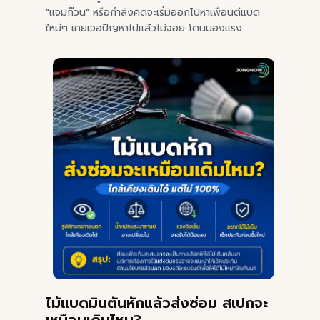
"แจมก๊วน" หรือกำลังคิดจะเริ่มออกไปหาเพื่อนตีแบด
ใหม่ๆ เคยเจอปัญหาไปแล้วไม่จอย โดนมองแรง …
ไม้แบดมินตันหักแล้วส่งซ่อม สเปกจะ