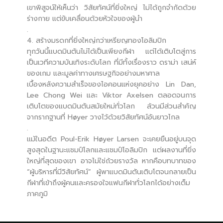
เขาพิสูจน์ให้เห็นว่า วิสัยทัศน์ที่ยิ่งใหญ่ ไม่ได้ถูกจำกัดด้วย
ร่างกาย แต่ขับเคลื่อนด้วยหัวใจของผู้นำ
.
4. สร้างมรดกที่ยิ่งใหญ่กว่าเหรียญทองโอลิมปิก
ทุกวันนี้แบดมินตันไม่ได้เป็นเพียงกีฬา แต่ได้เติบโตสู่การ
เป็นเวทีความบันเทิงระดับโลก ที่มีทั้งเรื่องราว ดราม่า เสน่ห์
ของเกม และมูลค่าทางเศรษฐกิจอย่างมหาศาล
เบื้องหลังความสำเร็จของไอคอนแห่งยุคอย่าง Lin Dan,
Lee Chong Wei และ Viktor Axelsen ตลอดจนการ
เติบโตของแบดมินตันสมัยใหม่ทั่วโลก ล้วนมีส่วนสำคัญ
จากรากฐานที่ Høyer วางไว้ด้วยวิสัยทัศน์อันยาวไกล
.
แม้ในอดีต Poul-Erik Høyer Larsen จะเคยยืนอยู่บนจุด
สูงสุดในฐานะแชมป์โลกและแชมป์โอลิมปิก แต่ผลงานที่ยิ่ง
ใหญ่ที่สุดของเขา อาจไม่ใช่ถ้วยรางวัล หากคือบทบาทของ
“ผู้บริหารที่มีวิสัยทัศน์” ผู้พาแบดมินตันเติบโตจนกลายเป็น
กีฬาที่เข้าถึงผู้คนและครองใจแฟนกีฬาทั่วโลกได้อย่างเต็ม
ภาคภูมิ