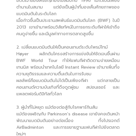
อดีตเจ้าของเหรียญทองโอลิมปิกปี 1996 ไม่ได้เป็นเพียง
ตำนานในสนาม แต่ยังเป็นผู้นำที่มองเห็นศักยภาพของ
แบดมินตันในระดับโลก
เมื่อก้าวขึ้นเป็นประธานสหพันธ์แบดมินตันโลก (BWF) ในปี
2013 เขาเข้ามาพร้อมวิสัยทัศน์ในการยกระดับกีฬาให้เข้าถึง
คนดูง่ายขึ้น และมีมูลค่าทางการตลาดสูงขึ้น
2. เปลี่ยนแบดมินตันให้เป็นคอนเทนต์ระดับไพรม์ไทม์
Høyer ผลักดันโครงสร้างการแข่งขันให้ชัดเจนขึ้นผ่าน
BWF World Tour ทำให้แฟนกีฬาติดตามง่ายเหมือน
เทนนิส พร้อมนำเทคโนโลยี Instant Review เข้ามาเพิ่มทั้ง
ความยุติธรรมและความตื่นเต้นในการรับชม
ผลลัพธ์คือแบดมินตันไม่ได้เป็นเพียงกีฬา แต่กลายเป็น
คอนเทนต์ความบันเทิงที่ดึงดูดผู้ชม สปอนเซอร์ และ
แพลตฟอร์มดิจิทัลทั่วโลก
3. ผู้นำที่ไม่หยุด แม้ต้องต่อสู้กับโรคพาร์กินสัน
แม้ต้องเผชิญกับ Parkinson’s disease เขายังคงเดินหน้า
พัฒนาแบดมินตันอย่างต่อเนื่อง ทั้งโปรเจกต์
AirBadminton และการขยายฐานแฟนกีฬาไปยังตลาด
ใหม่ๆ