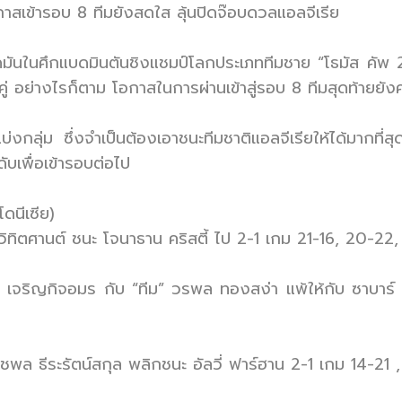
อกาสเข้ารอบ 8 ทีมยังสดใส ลุ้นปิดจ๊อบดวลแอลจีเรีย
ุดมันในศึกแบดมินตันชิงแชมป์โลกประเภททีมชาย “โธมัส คัพ 
 คู่ อย่างไรก็ตาม โอกาสในการผ่านเข้าสู่รอบ 8 ทีมสุดท้ายย
งกลุ่ม ซึ่งจำเป็นต้องเอาชนะทีมชาติแอลจีเรียให้ได้มากที่สุ
ับเพื่อเข้ารอบต่อไป
ดนีเซีย)
ฒิ วิทิตศานต์ ชนะ โจนาธาน คริสตี้ ไป 2-1 เกม 21-16, 20-2
พล เจริญกิจอมร กับ “ทีม” วรพล ทองสง่า แพ้ให้กับ ซาบาร์ 
ิชพล ธีระรัตน์สกุล พลิกชนะ อัลวี่ ฟาร์ฮาน 2-1 เกม 14-21 