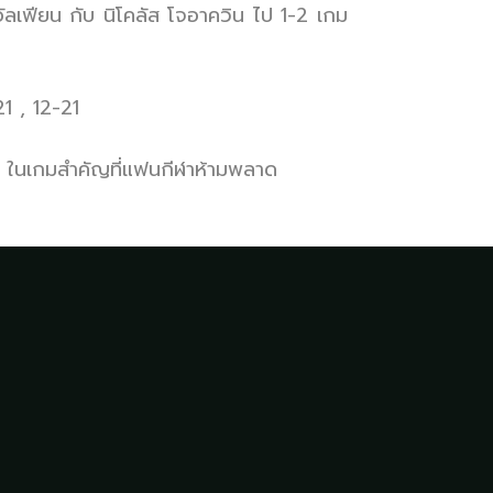
 อัลเฟียน กับ นิโคลัส โจอาควิน ไป 1-2 เกม
21 , 12-21
ย ในเกมสำคัญที่แฟนกีฬาห้ามพลาด