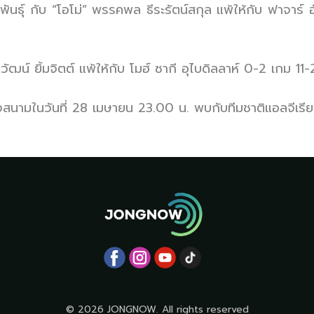
ุขพันธุ์ กับ “โอโม่” พรรคพล ธีระรัตน์สกุล แพ้ให้กับ ฟาจาร์
วัฒน์ ยิ้มจิตต์ แพ้ให้กับ โมฮ์ ซากี อุไบดิลลาห์ 0-2 เกม 11-
นามในวันที่ 28 เมษายน 23.00 น. พบกับทีมชาติแอลจีเรี
© 2026 JONGNOW. All rights reserved