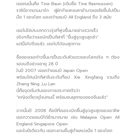
เธอคนนั้นคือ Tine Baun (เดิมชื่อ Tine Rasmussen)
ราชินีจากเดนมาร์ก ผู้ฝ่ากำแพงมหาอำนาจเอเชียขึ้นไปเป็น
มือ 1 ของโลก และคว้าแชมป์ All England ถึง 3 สมัย
.
เธอไม่ใช่ประเภทดาวรุ่งที่พุ่งขึ้นมาอย่างรวดเร็ว
จริงๆถือว่าเธอนักเป็นกีฬาที่ “ขึ้นสู่จุดสูงสุดช้า”
แต่มื่อไปถึงแล้ว…เธอไปได้จนสุดทาง
.
ชื่อของเธอก้าวขึ้นมาเป็นระดับหัวแถวของโลกจริง ๆ ต้อง
รอจนถึงช่วงอายุ 28 ปี
ในปี 2007 เธอคว้าแชมป์ Japan Open
พร้อมโค่นนักกีฬาจีนระดับท็อป Xie Xingfang รวมถึง
Zhang Ning ,Lu Lan
นี่คือจุดเริ่มต้นของการประกาศตัวว่า
“หญิงเดี่ยวยุโรปคนนี้ พร้อมชนยุคทองของจีนแล้ว”
.
จากนั้นปี 2008 คือปีที่เธอระเบิดขึ้นสู่จุดสูงสุดของอาชีพ
เธอกวาดแชมป์ได้อีกมากมาย เช่น Malaysia Open All
England Singapore Open
และในปีเดียวกัน เธอทะยานขึ้นสู่ตำแหน่งมือ 1 ของโลก