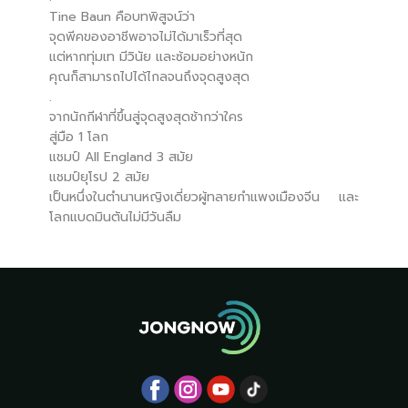
Tine Baun คือบทพิสูจน์ว่า
จุดพีคของอาชีพอาจไม่ได้มาเร็วที่สุด
แต่หากทุ่มเท มีวินัย และซ้อมอย่างหนัก
คุณก็สามารถไปได้ไกลจนถึงจุดสูงสุด
.
จากนักกีฬาที่ขึ้นสู่จุดสูงสุดช้ากว่าใคร
สู่มือ 1 โลก
แชมป์ All England 3 สมัย
แชมป์ยุโรป 2 สมัย
เป็นหนึ่งในตำนานหญิงเดี่ยวผู้ทลายกำแพงเมืองจีน และ
โลกแบดมินตันไม่มีวันลืม