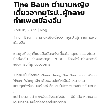
Tine Baun ตำนานหญิง
เดี่ยวจากยุโรป…ผู้ทลาย
กำแพงเมืองจีน
April 18, 2026
blog
Tine Baun ตำนานหญิงเดี่ยวจากยุโรป…ผู้ทลายกำแพง
เมืองจีน
.
หากพูดถึงยุคที่แบดมินตันหญิงเดี่ยวโลกถูกปกครองโดย
นักกีฬาจีน ช่วงปลายยุค 2000 คือหนึ่งในช่วงเวลาที่
แข็งแกร่งที่สุดของวงการ
.
ไม่ว่าจะเป็นชื่อของ Zhang Ning, Xie Xingfang, Wang
Yihan, Wang Xin หรือยอดนักกีฬาจีนอีกหลายคน
แทบทุกทัวร์นาเมนต์ใหญ่ ชื่อแชมป์มักจะจบลงที่ฝั่งจีนเสมอ
.
แต่ท่ามกลางกำแพงอันแข็งแกร่งนั้น มีนักกีฬาหญิงจาก
เดนมาร์กคนหนึ่งที่กล้าลุกขึ้นมาท้าทาย
.