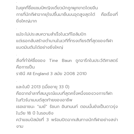
.
ในยุคที่ชื่อแชมป์หญิงเดี่ยวมักถูกผูกขาดโดยจีน
การที่นักกีฬาจากยุโรปขึ้นมายืนบนจุดสูงสุดได้ คือเรื่องที่
ยิ่งใหญ่มาก
.
แม้จะไม่ประสบความสำเร็จในเวทีโอลิมปิก
แต่เธอกลับสร้างตำนานในเวทีที่ทรงเกียรติที่สุดของกีฬา
แบดมินตันได้อย่างยิ่งใหญ่
.
สิ่งที่ทำให้ชื่อของ Tine Baun ถูกจารึกในประวัติศาสตร์
คือการเป็น
ราชินี All England 3 สมัย 2008 2010
.
และในปี 2013 (เมื่ออายุ 33 ปี)
คือฉากอำลาที่สมบูรณ์แบบที่สุดครั้งหนึ่งของวงการกีฬา
ในทัวร์นาเมนต์สุดท้ายของอาชีพ
เธอเอาชนะ “เมย์” รัชนก อินทนนท์ ตอนนั้นยังเป็นดาวรุ่ง
ในวัย 18 ปี ในรอบชิง
คว้าแชมป์สมัยที่ 3 พร้อมปิดฉากเส้นทางนักกีฬาอย่างสง่า
งาม
.